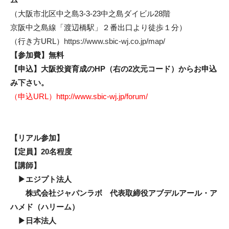
（大阪市北区中之島3-3-23中之島ダイビル28階
京阪中之島線「渡辺橋駅」２番出口より徒歩１分）
（行き方URL）
https://www.sbic-wj.co.jp/map/
【参加費】無料
【申込】大阪投資育成のHP（右の2次元コード）からお申込
み下さい。
（申込URL）
http://www.sbic-wj.jp/forum/
【リアル参加】
【定員】20名程度
【講師】
▶エジプト法人
株式会社ジャパンラボ
代表取締役アブデルアール・ア
ハメド（ハリーム）
▶日本法人