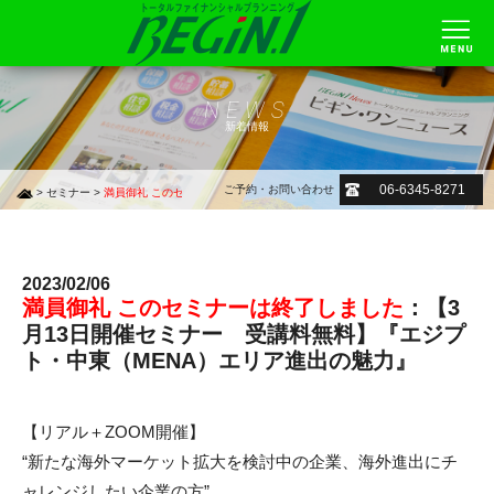
NEWS
新着情報
06-6345-8271
ご予約・お問い合わせ
>
セミナー
>
満員御礼 このセミナーは終了しました
：【3月13日開催セミナー 受講料無料
2023/02/06
満員御礼 このセミナーは終了しました
：【3
月13日開催セミナー 受講料無料】『エジプ
ト・中東（MENA）エリア進出の魅力』
【リアル＋ZOOM開催】
“新たな海外マーケット拡大を検討中の企業、海外進出にチ
ャレンジしたい企業の方”